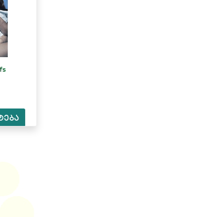
fs
ტება