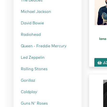
The Beatles
Michael Jackson
David Bowie
Radiohead
lana
Queen - Freddie Mercury
Led Zeppelin
კ
Rolling Stones
Gorillaz
Coldplay
Guns N' Roses