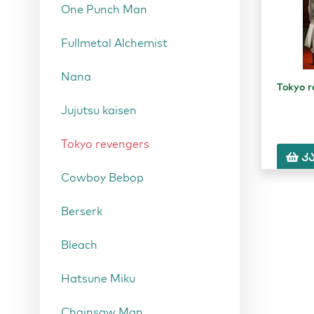
One Punch Man
Fullmetal Alchemist
Nana
Tokyo r
Jujutsu kaisen
Tokyo revengers
კ
Cowboy Bebop
Berserk
Bleach
Hatsune Miku
Chainsaw Man