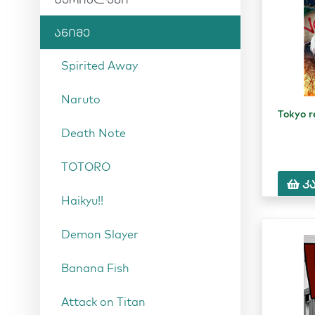
ანიმე
Spirited Away
Naruto
Tokyo r
Death Note
TOTORO
კ
Haikyu!!
Demon Slayer
Banana Fish
Attack on Titan